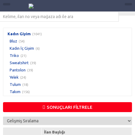
Kadın Giyim
(1041)
Bluz
(54)
Kadın İç Giyim
(6)
Triko
(21)
Sweatshirt
(39)
Pantolon
(39)
Yelek
(24)
Tulum
(18)
Takım
(156)
Pelerin
(6)
Kimono
(9)
SONUÇLARI FİLTRELE
Kazak
(9)
Hırka
(9)
Hamile Giyim
(6)
İlan Başlığı