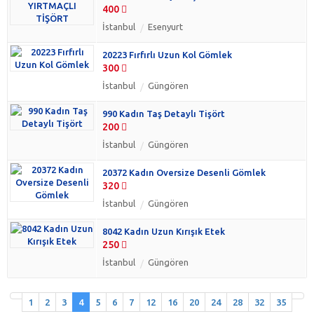
400
İstanbul
Esenyurt
20223 Fırfırlı Uzun Kol Gömlek
300
İstanbul
Güngören
990 Kadın Taş Detaylı Tişört
200
İstanbul
Güngören
20372 Kadın Oversize Desenli Gömlek
320
İstanbul
Güngören
8042 Kadın Uzun Kırışık Etek
250
İstanbul
Güngören
1
2
3
4
5
6
7
12
16
20
24
28
32
35