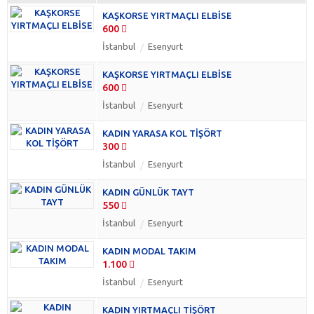
Ev Giyim
(6)
KAŞKORSE YIRTMAÇLI ELBİSE
Eşofman
(24)
600
Tişört
(54)
İstanbul
Esenyurt
Mont
(12)
Ceket
(42)
KAŞKORSE YIRTMAÇLI ELBİSE
Kaban
(18)
600
Pardesü
(3)
İstanbul
Esenyurt
Yağmurluk
(12)
KADIN YARASA KOL TİŞÖRT
Ferace
(3)
300
Kap
(3)
İstanbul
Esenyurt
Panço
(3)
Trenç
(27)
KADIN GÜNLÜK TAYT
Abiye
(36)
550
Elbise
(306)
İstanbul
Esenyurt
Etek
(24)
KADIN MODAL TAKIM
Gömlek
(60)
1.100
Deniz Giyim
(6)
İstanbul
Esenyurt
Jile
(3)
KADIN YIRTMAÇLI TİŞÖRT