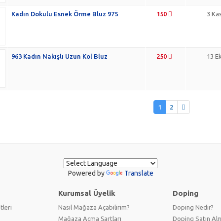
Kadın Dokulu Esnek Örme Bluz 975
150
3 Ka
963 Kadın Nakışlı Uzun Kol Bluz
250
13 E
1
2
Powered by
Translate
Kurumsal Üyelik
Doping
tleri
Nasıl Mağaza Açabilirim?
Doping Nedir?
Mağaza Açma Şartları
Doping Satın Alm