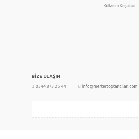
Kullanım Koşulları
BİZE ULAŞIN
0544 873 25 44
info@mertertoptancilari.com