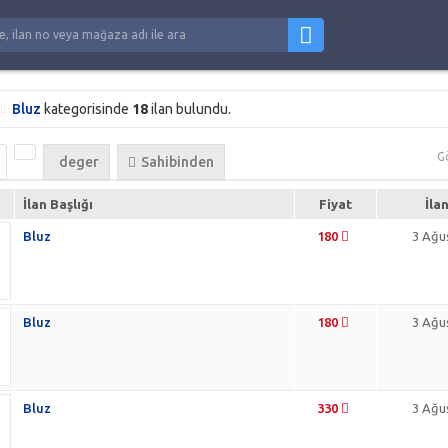
Bluz
kategorisinde
18
ilan bulundu.
G
deger
Sahibinden
İlan Başlığı
Fiyat
İla
Bluz
180
3 Ağu
Bluz
180
3 Ağu
Bluz
330
3 Ağu