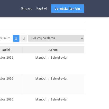
Ücretsiz İlan Ver
Giriş yap
Kayıt ol
örünüm
n Tarihi
Adres
stos 2026
İstanbul
Bahçelievler
stos 2026
İstanbul
Bahçelievler
stos 2026
İstanbul
Bahçelievler