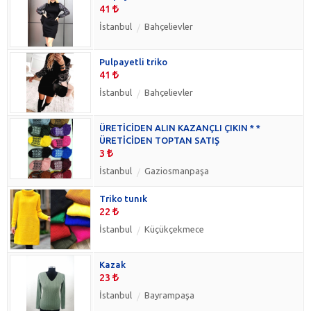
41
İstanbul
Bahçelievler
Pulpayetli triko
41
İstanbul
Bahçelievler
ÜRETİCİDEN ALIN KAZANÇLI ÇIKIN * *
ÜRETİCİDEN TOPTAN SATIŞ
3
İstanbul
Gaziosmanpaşa
Triko tunık
22
İstanbul
Küçükçekmece
Kazak
23
İstanbul
Bayrampaşa