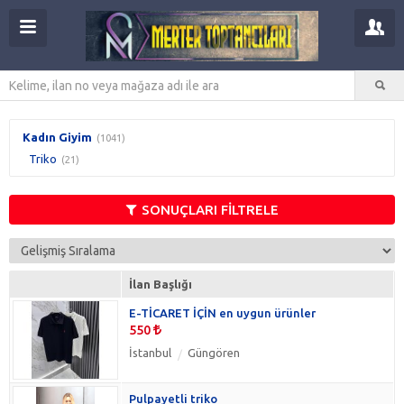
Kadın Giyim
(1041)
Triko
(21)
SONUÇLARI FİLTRELE
İlan Başlığı
E-TİCARET İÇİN en uygun ürünler
550
İstanbul
Güngören
Pulpayetli triko