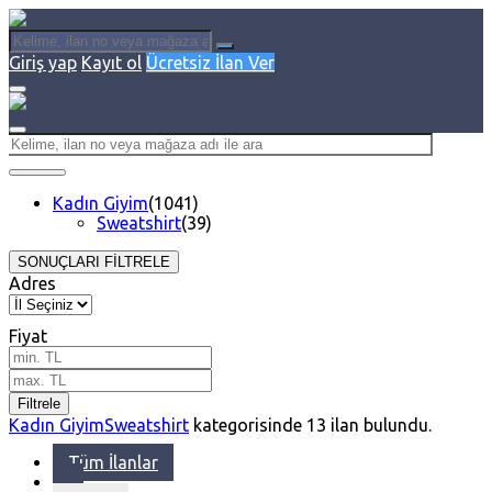
Giriş yap
Kayıt ol
Ücretsiz İlan Ver
Kadın Giyim
(1041)
Sweatshirt
(39)
SONUÇLARI FİLTRELE
Adres
Fiyat
Filtrele
Kadın Giyim
Sweatshirt
kategorisinde
13
ilan bulundu.
Tüm İlanlar