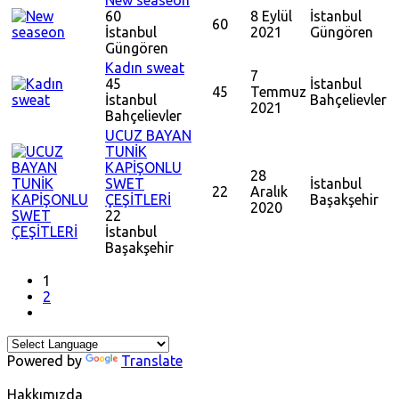
New seaseon
60
8 Eylül
İstanbul
60
İstanbul
2021
Güngören
Güngören
Kadın sweat
7
45
İstanbul
45
Temmuz
İstanbul
Bahçelievler
2021
Bahçelievler
UCUZ BAYAN
TUNİK
KAPİŞONLU
28
SWET
İstanbul
22
Aralık
ÇEŞİTLERİ
Başakşehir
2020
22
İstanbul
Başakşehir
1
2
Powered by
Translate
Hakkımızda