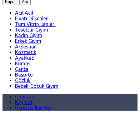
Kapat
Ara
Acil Acil
Fiyatı Düşenler
Tüm Vitrin İlanları
Tesettür Giyim
Kadın Giyim
Erkek Giyim
Aksesuar
Kozmetik
Ayakkabı
Kumaş
Çanta
Başörtü
Gözlük
Bebek-Çocuk Giyim
Giriş yap
Kayıt ol
Ücretsiz İlan Ver