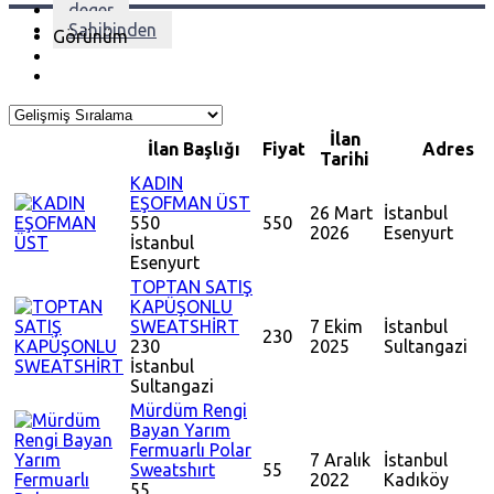
deger
Sahibinden
Görünüm
İlan
İlan Başlığı
Fiyat
Adres
Tarihi
KADIN
EŞOFMAN ÜST
26 Mart
İstanbul
550
550
2026
Esenyurt
İstanbul
Esenyurt
TOPTAN SATIŞ
KAPÜŞONLU
SWEATSHİRT
7 Ekim
İstanbul
230
230
2025
Sultangazi
İstanbul
Sultangazi
Mürdüm Rengi
Bayan Yarım
Fermuarlı Polar
7 Aralık
İstanbul
Sweatshırt
55
2022
Kadıköy
55