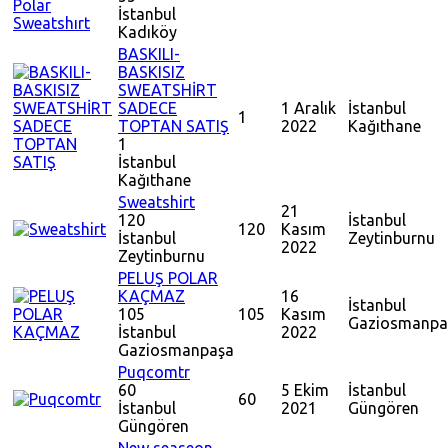
İstanbul
Kadıköy
BASKILI-
BASKISIZ
SWEATSHİRT
SADECE
1 Aralık
İstanbul
1
TOPTAN SATIŞ
2022
Kağıthane
1
İstanbul
Kağıthane
Sweatshirt
21
120
İstanbul
120
Kasım
İstanbul
Zeytinburnu
2022
Zeytinburnu
PELUŞ POLAR
KAÇMAZ
16
İstanbul
105
105
Kasım
Gaziosmanpa
İstanbul
2022
Gaziosmanpaşa
Puqcomtr
60
5 Ekim
İstanbul
60
İstanbul
2021
Güngören
Güngören