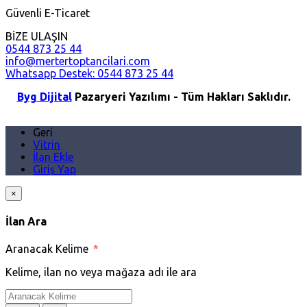
Güvenli E-Ticaret
BİZE ULAŞIN
0544 873 25 44
info@mertertoptancilari.com
Whatsapp Destek: 0544 873 25 44
Byg Dijital
Pazaryeri Yazılımı - Tüm Hakları Saklıdır.
Geri
Vitrin
İlan Ekle
Giriş Yap
×
İlan Ara
Aranacak Kelime
*
Kelime, ilan no veya mağaza adı ile ara