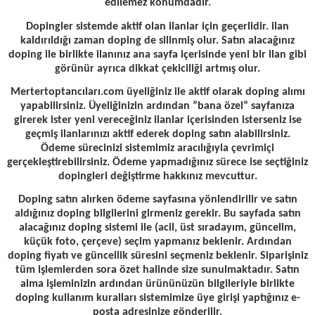
edilemez konumdadır.
Dopingler sistemde aktif olan ilanlar için geçerlidir. ilan
kaldırıldığı zaman doping de silinmiş olur. Satın alacağınız
doping ile birlikte ilanınız ana sayfa içerisinde yeni bir ilan gibi
görünür ayrıca dikkat çekiciliği artmış olur.
Mertertoptancıları.com üyeliğiniz ile aktif olarak doping alımı
yapabilirsiniz. Üyeliğinizin ardından ”bana özel” sayfanıza
girerek ister yeni vereceğiniz ilanlar içerisinden isterseniz ise
geçmiş ilanlarınızı aktif ederek doping satın alabilirsiniz.
Ödeme sürecinizi sistemimiz aracılığıyla çevrimiçi
gerçekleştirebilirsiniz. Ödeme yapmadığınız sürece ise seçtiğiniz
dopingleri değiştirme hakkınız mevcuttur.
Doping satın alırken ödeme sayfasına yönlendirilir ve satın
aldığınız doping bilgilerini girmeniz gerekir. Bu sayfada satın
alacağınız doping sistemi ile (acil, üst sıradayım, güncelim,
küçük foto, çerçeve) seçim yapmanız beklenir. Ardından
doping fiyatı ve güncellik süresini seçmeniz beklenir. Siparişiniz
tüm işlemlerden sora özet halinde size sunulmaktadır. Satın
alma işleminizin ardından ürününüzün bilgileriyle birlikte
doping kullanım kuralları sistemimize üye girişi yaptığınız e-
posta adresinize gönderilir.