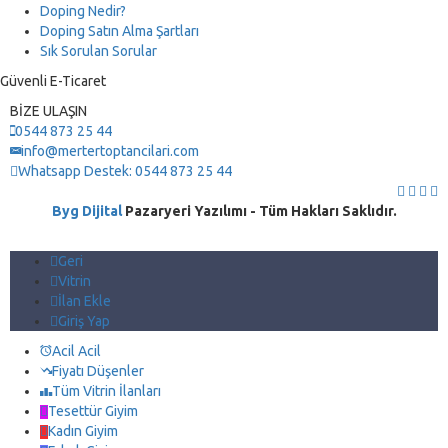
Doping Nedir?
Doping Satın Alma Şartları
Sık Sorulan Sorular
Güvenli E-Ticaret
BİZE ULAŞIN
0544 873 25 44
info@mertertoptancilari.com
Whatsapp Destek: 0544 873 25 44
Byg Dijital
Pazaryeri Yazılımı - Tüm Hakları Saklıdır.
Geri
Vitrin
İlan Ekle
Giriş Yap
Acil Acil
Fiyatı Düşenler
Tüm Vitrin İlanları
Tesettür Giyim
Kadın Giyim