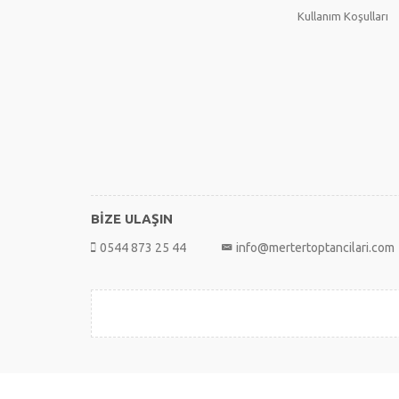
Kullanım Koşulları
BİZE ULAŞIN
0544 873 25 44
info@mertertoptancilari.com