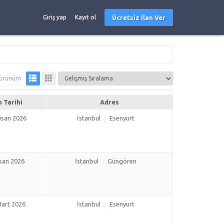
Ücretsiz İlan Ver
Giriş yap
Kayıt ol
örünüm
n Tarihi
Adres
isan 2026
İstanbul
Esenyurt
isan 2026
İstanbul
Güngören
art 2026
İstanbul
Esenyurt