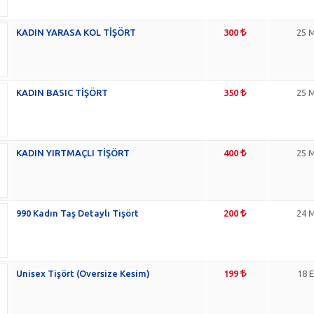
KADIN YARASA KOL TİŞÖRT
300
25 M
KADIN BASIC TİŞÖRT
350
25 M
KADIN YIRTMAÇLI TİŞÖRT
400
25 M
990 Kadın Taş Detaylı Tişört
200
24 M
Unisex Tişört (Oversize Kesim)
199
18 E