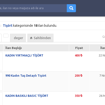
Tişört
kategorisinde
18
ilan bulundu.
G
deger
Sahibinden
İlan Başlığı
Fiyat
İla
KADIN YIRTMAÇLI TİŞÖRT
400
22 N
990 Kadın Taş Detaylı Tişört
200
7 N
KADIN BASKILI BASIC TİŞÖRT
350
26 M