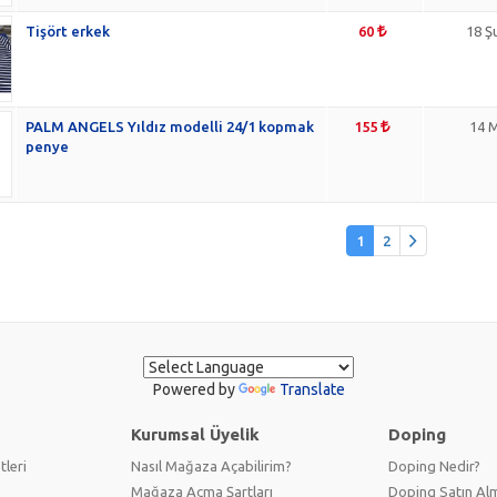
Tişört erkek
60
18 Ş
PALM ANGELS Yıldız modelli 24/1 kopmak
155
14 M
penye
1
2
Powered by
Translate
Kurumsal Üyelik
Doping
tleri
Nasıl Mağaza Açabilirim?
Doping Nedir?
Mağaza Açma Şartları
Doping Satın Alm