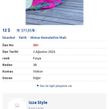
12
571,95
İstanbul
Fatih
Mimar Kemalettin Mah.
İlan No
880
İlan Tarihi
2 Ağustos 2024
renk
Fusya
Beden
38
Kumas
Viskon
Desen
Diğer
İlan ile ilgili şikayetim var
izza Style
Kayıt tarihi: