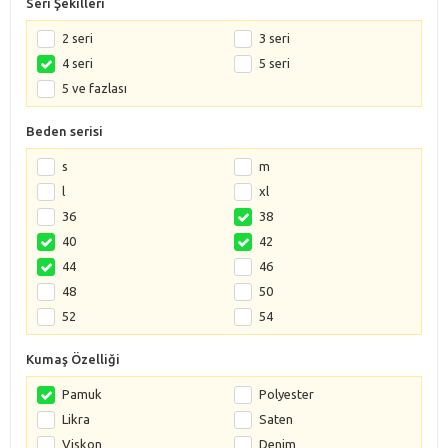
Seri Şekilleri
2 seri
3 seri
4 seri
5 seri
5 ve fazlası
Beden serisi
s
m
l
xl
36
38
40
42
44
46
48
50
52
54
Kumaş Özelliği
Pamuk
Polyester
Likra
Saten
Viskon
Denim