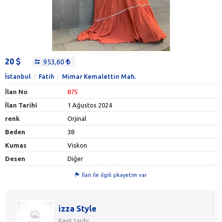
20
953,60
İstanbul
Fatih
Mimar Kemalettin Mah.
İlan No
875
İlan Tarihi
1 Ağustos 2024
renk
Orjinal
Beden
38
Kumas
Viskon
Desen
Diğer
İlan ile ilgili şikayetim var
izza Style
Kayıt tarihi: