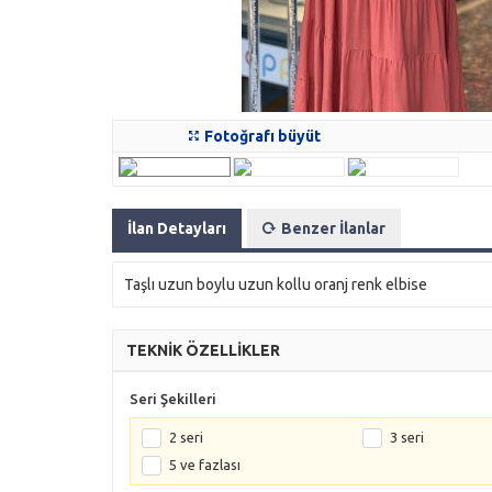
Fotoğrafı büyüt
İlan Detayları
Benzer İlanlar
Taşlı uzun boylu uzun kollu oranj renk elbise
TEKNİK ÖZELLİKLER
Seri Şekilleri
2 seri
3 seri
5 ve fazlası