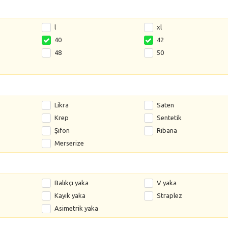
l
xl
40
42
48
50
Likra
Saten
Krep
Sentetik
Şifon
Ribana
Merserize
Balıkçı yaka
V yaka
Kayık yaka
Straplez
Asimetrik yaka