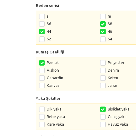
Beden serisi
s
m
36
38
44
46
52
54
Kumaş Özelliği
Pamuk
Polyester
Viskon
Denim
Gabardin
Keten
Kanvas
Jarse
Yaka Şekilleri
Dik yaka
Bisiklet yaka
Bebe yaka
Geniş yaka
Kare yaka
Havuz yaka