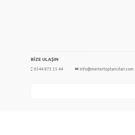
BİZE ULAŞIN
0544 873 25 44
info@mertertoptancilari.com