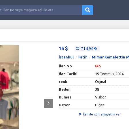
15
714,94
İstanbul
Fatih
Mimar Kemalettin M
İlan No
865
İlan Tarihi
19 Temmuz 2024
renk
Orjinal
Beden
38
Kumas
Viskon
Desen
Diğer
İlan ile ilgili şikayetim var