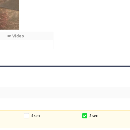
Video
4 seri
5 seri