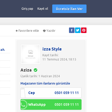
Ücretsiz İlan Ver
Giriş yap
Kayıt ol
Favorilere ekle
Yazdır
izza Style
ah.
Kayıt tarihi:
11 Temmuz 2024, 18:15
Aziza
Üyelik tarihi: 1 Haziran 2024
Mağazanın tüm ilanlarını görüntüle
Cep
0501 059 11 11
WhatsApp
0501 059 11 11