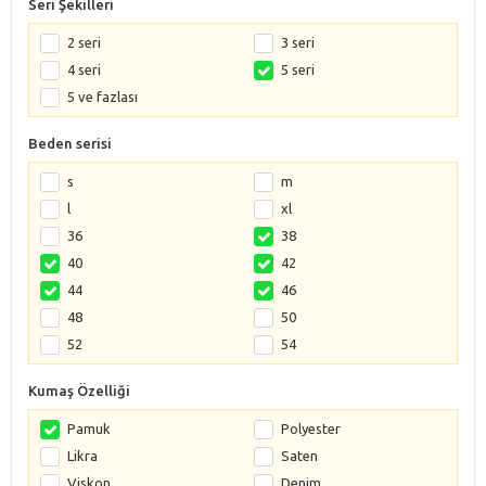
Seri Şekilleri
2 seri
3 seri
4 seri
5 seri
5 ve fazlası
Beden serisi
s
m
l
xl
36
38
40
42
44
46
48
50
52
54
Kumaş Özelliği
Pamuk
Polyester
Likra
Saten
Viskon
Denim