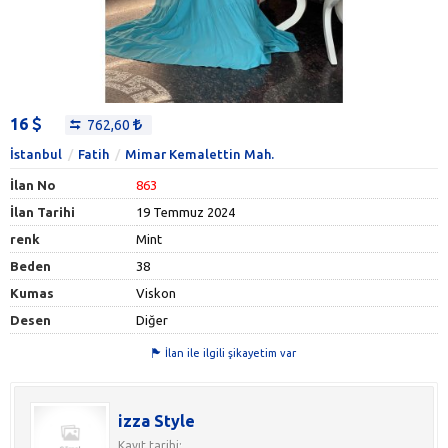
16
762,60
İstanbul
Fatih
Mimar Kemalettin Mah.
İlan No
863
İlan Tarihi
19 Temmuz 2024
renk
Mint
Beden
38
Kumas
Viskon
Desen
Diğer
İlan ile ilgili şikayetim var
izza Style
Kayıt tarihi: