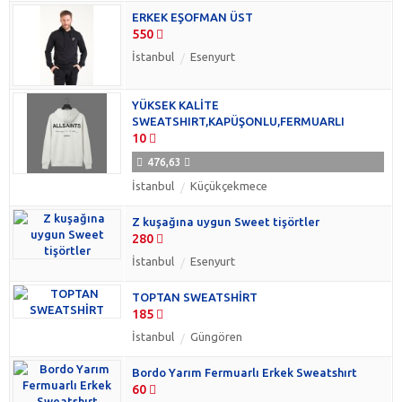
ERKEK EŞOFMAN ÜST
550
İstanbul
Esenyurt
YÜKSEK KALİTE
SWEATSHIRT,KAPÜŞONLU,FERMUARLI
10
476,63
İstanbul
Küçükçekmece
Z kuşağına uygun Sweet tişörtler
280
İstanbul
Esenyurt
TOPTAN SWEATSHİRT
185
İstanbul
Güngören
Bordo Yarım Fermuarlı Erkek Sweatshırt
60