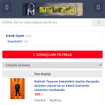
Erkek Giyim
(369)
Sweatshirt
(69)
SONUÇLARI FİLTRELE
İlan Başlığı
Kaliteli Tasarım Sweatshirt marka: Harajuku
(ürünler orjinal ve az adetli üretimdir.
tasarımcı markasidir
500
İstanbul
Beşiktaş