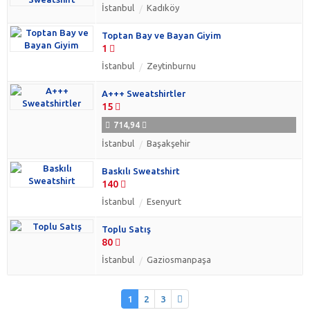
İstanbul
Kadıköy
Toptan Bay ve Bayan Giyim
1
İstanbul
Zeytinburnu
A+++ Sweatshirtler
15
714,94
İstanbul
Başakşehir
Baskılı Sweatshirt
140
İstanbul
Esenyurt
Toplu Satış
80
İstanbul
Gaziosmanpaşa
1
2
3