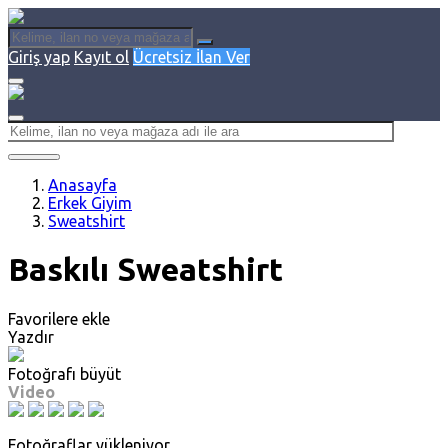
Giriş yap
Kayıt ol
Ücretsiz İlan Ver
Anasayfa
Erkek Giyim
Sweatshirt
Baskılı Sweatshirt
Favorilere ekle
Yazdır
Fotoğrafı büyüt
Video
Fotoğraflar yükleniyor