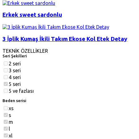
Erkek sweet sardonlu
3 İplik Kumaş İkili Takım Ekose Kol Etek Detay
TEKNİK ÖZELLİKLER
Seri Şekilleri
2 seri
3 seri
4 seri
5 seri
5 ve fazlası
Beden serisi
xs
s
m
l
xl