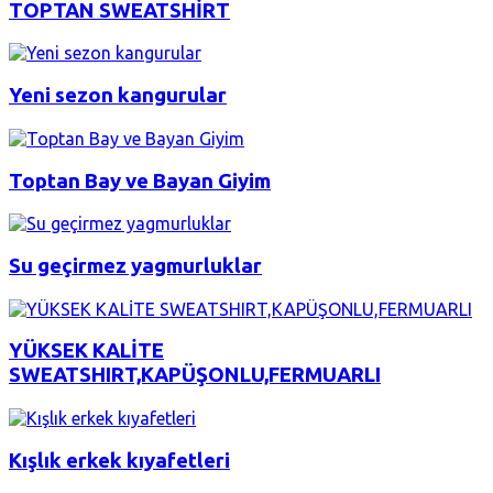
TOPTAN SWEATSHİRT
Yeni sezon kangurular
Toptan Bay ve Bayan Giyim
Su geçirmez yagmurluklar
YÜKSEK KALİTE
SWEATSHIRT,KAPÜŞONLU,FERMUARLI
Kışlık erkek kıyafetleri