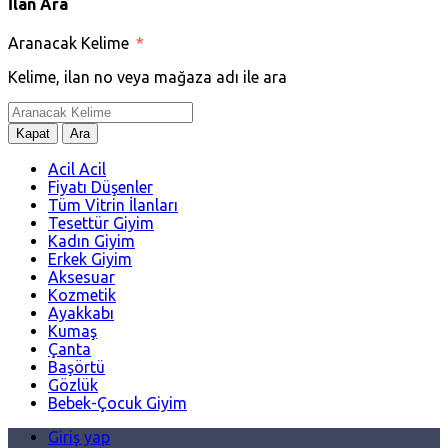
İlan Ara
Aranacak Kelime
*
Kelime, ilan no veya mağaza adı ile ara
Kapat
Ara
Acil Acil
Fiyatı Düşenler
Tüm Vitrin İlanları
Tesettür Giyim
Kadın Giyim
Erkek Giyim
Aksesuar
Kozmetik
Ayakkabı
Kumaş
Çanta
Başörtü
Gözlük
Bebek-Çocuk Giyim
Giriş yap