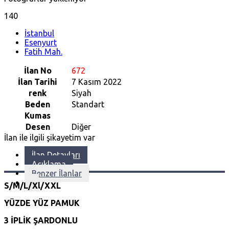
140
İstanbul
Esenyurt
Fatih Mah.
İlan No
672
İlan Tarihi
7 Kasım 2022
renk
Siyah
Beden
Standart
Kumas
Desen
Diğer
İlan ile ilgili şikayetim var
İlan Detayları
Açıklama
Benzer İlanlar
S/M/L/Xl/XXL
YÜZDE YÜZ PAMUK
3 İPLİK ŞARDONLU