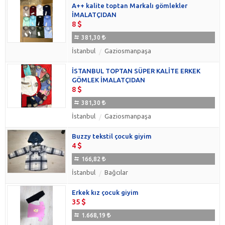
A++ kalite toptan Markalı gömlekler
İMALATÇIDAN
8
381,30
İstanbul
Gaziosmanpaşa
İSTANBUL TOPTAN SÜPER KALİTE ERKEK
GÖMLEK İMALATÇIDAN
8
381,30
İstanbul
Gaziosmanpaşa
Buzzy tekstil çocuk giyim
4
166,82
İstanbul
Bağcılar
Erkek kız çocuk giyim
35
1.668,19