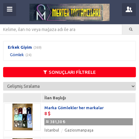
Erkek Giyim
(369)
Gömlek
(24)
SONUÇLARI FİLTRELE
İlan Başlığı
Marka Gömlekler her markalar
8
381,30
İstanbul
Gaziosmanpaşa