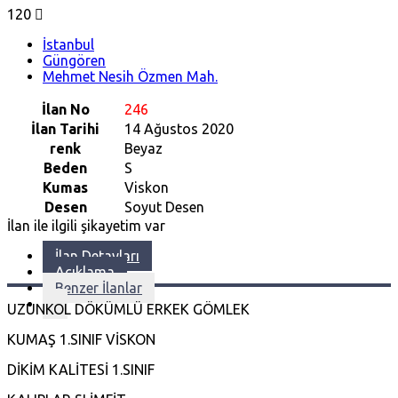
120
İstanbul
Güngören
Mehmet Nesih Özmen Mah.
İlan No
246
İlan Tarihi
14 Ağustos 2020
renk
Beyaz
Beden
S
Kumas
Viskon
Desen
Soyut Desen
İlan ile ilgili şikayetim var
İlan Detayları
Açıklama
Benzer İlanlar
UZUNKOL DÖKÜMLÜ ERKEK GÖMLEK
KUMAŞ 1.SINIF VİSKON
DİKİM KALİTESİ 1.SINIF