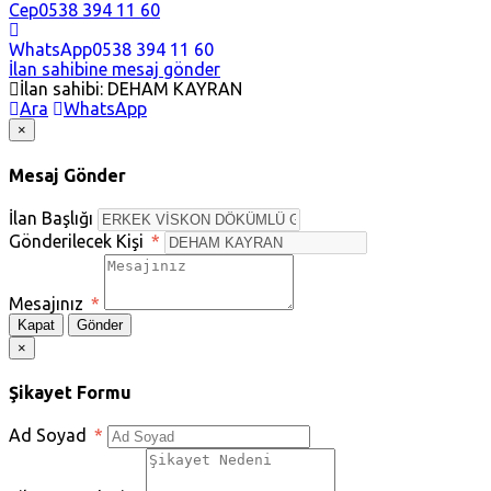
Cep
0538 394 11 60
WhatsApp
0538 394 11 60
İlan sahibine mesaj gönder
İlan sahibi: DEHAM KAYRAN
Ara
WhatsApp
×
Mesaj Gönder
İlan Başlığı
Gönderilecek Kişi
*
Mesajınız
*
Kapat
Gönder
×
Şikayet Formu
Ad Soyad
*