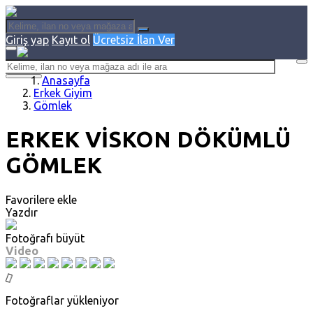
Giriş yap
Kayıt ol
Ücretsiz İlan Ver
Anasayfa
Erkek Giyim
Gömlek
ERKEK VİSKON DÖKÜMLÜ
GÖMLEK
Favorilere ekle
Yazdır
Fotoğrafı büyüt
Video
Fotoğraflar yükleniyor