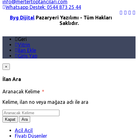
info@mertertoptancilari.com
Whatsapp Destek: 0544 873 25 44
Byg Dijital
Pazaryeri Yazılımı - Tüm Hakları
Saklıdır.
Geri
Vitrin
İlan Ekle
Giriş Yap
×
İlan Ara
Aranacak Kelime
*
Kelime, ilan no veya mağaza adı ile ara
Kapat
Ara
Acil Acil
Fiyatı Düşenler