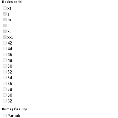
Beden serisi
xs
s
m
l
xl
xxl
42
44
46
48
50
52
54
56
58
60
62
Kumaş Özelliği
Pamuk