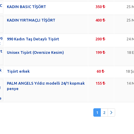
KADIN BASIC TİŞÖRT
350
25 M
KADIN YIRTMAÇLI TİŞÖRT
400
25 M
990 Kadın Taş Detaylı Tişört
200
24 M
Unisex Tişört (Oversize Kesim)
199
18 E
Tişört erkek
60
18 Ş
PALM ANGELS Yıldız modelli 24/1 kopmak
155
14 M
penye
1
2