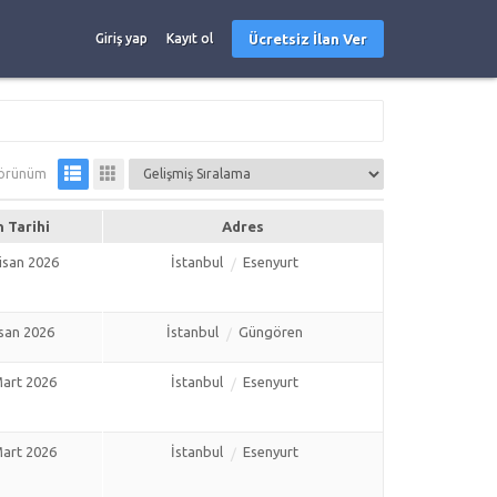
Ücretsiz İlan Ver
Giriş yap
Kayıt ol
örünüm
n Tarihi
Adres
isan 2026
İstanbul
Esenyurt
isan 2026
İstanbul
Güngören
art 2026
İstanbul
Esenyurt
art 2026
İstanbul
Esenyurt