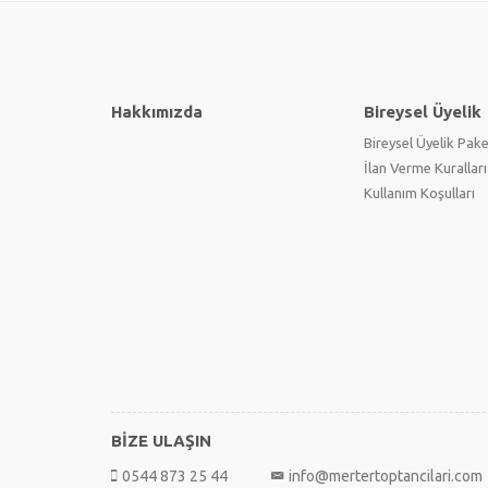
Hakkımızda
Bireysel Üyelik
Bireysel Üyelik Pake
İlan Verme Kuralları
Kullanım Koşulları
BİZE ULAŞIN
0544 873 25 44
info@mertertoptancilari.com