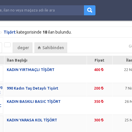
Tişört
kategorisinde
18
ilan bulundu.
G
deger
Sahibinden
İlan Başlığı
Fiyat
İla
KADIN YIRTMAÇLI TİŞÖRT
400
22 N
990 Kadın Taş Detaylı Tişört
200
7 N
KADIN BASKILI BASIC TİŞÖRT
350
26 M
KADIN YARASA KOL TİŞÖRT
300
25 M