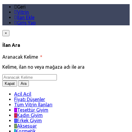
Geri
Vitrin
İlan Ekle
Giriş Yap
×
İlan Ara
Aranacak Kelime
*
Kelime, ilan no veya mağaza adı ile ara
Kapat
Ara
Acil Acil
Fiyatı Düşenler
Tüm Vitrin İlanları
Tesettür Giyim
Kadın Giyim
Erkek Giyim
Aksesuar
Kozmetik