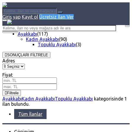
Giriş yap
Kayıt ol
Ücretsiz İlan Ver
Ayakkabı
(117)
Kadın Ayakkabı
(90)
Topuklu Ayakkabı
(3)
SONUÇLARI FİLTRELE
Adres
Fiyat
Filtrele
Ayakkabı
Kadın Ayakkabı
Topuklu Ayakkabı
kategorisinde
1
ilan bulundu.
Tüm İlanlar
Görünüm