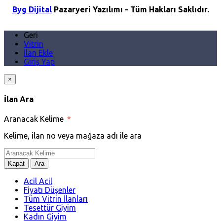
Byg Dijital
Pazaryeri Yazılımı - Tüm Hakları Saklıdır.
Geri
Vitrin
İlan Ekle
Giriş Yap
×
İlan Ara
Aranacak Kelime
*
Kelime, ilan no veya mağaza adı ile ara
Kapat
Ara
Acil Acil
Fiyatı Düşenler
Tüm Vitrin İlanları
Tesettür Giyim
Kadın Giyim