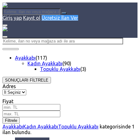
Giriş yap
Kayıt ol
Ücretsiz İlan Ver
Ayakkabı
(117)
Kadın Ayakkabı
(90)
Topuklu Ayakkabı
(3)
SONUÇLARI FİLTRELE
Adres
Fiyat
Filtrele
Ayakkabı
Kadın Ayakkabı
Topuklu Ayakkabı
kategorisinde
1
ilan bulundu.