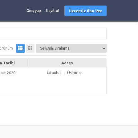
Ücretsiz İlan Ver
Giriş yap
Kayıt ol
örünüm
an Tarihi
Adres
art 2020
İstanbul
Üsküdar