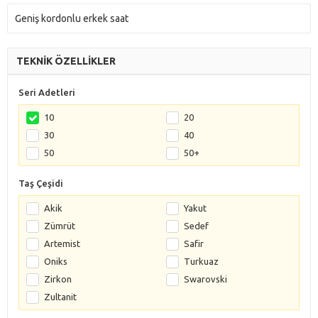
Geniş kordonlu erkek saat
TEKNİK ÖZELLİKLER
Seri Adetleri
10
20
30
40
50
50+
Taş Çeşidi
Akik
Yakut
Zümrüt
Sedef
Artemist
Safir
Oniks
Turkuaz
Zirkon
Swarovski
Zultanit