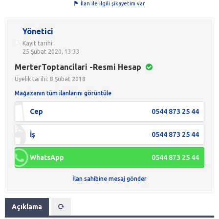
İlan ile ilgili şikayetim var
Yönetici
Kayıt tarihi:
25 Şubat 2020, 13:33
MerterToptancilari -Resmi Hesap
Üyelik tarihi: 8 Şubat 2018
Mağazanın tüm ilanlarını görüntüle
Cep
0544 873 25 44
İş
0544 873 25 44
WhatsApp
0544 873 25 44
İlan sahibine mesaj gönder
Açıklama