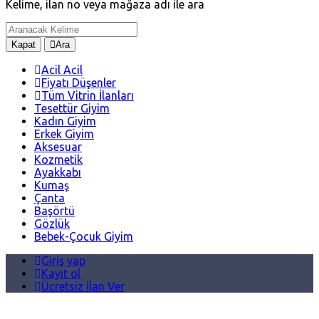
Kelime, ilan no veya mağaza adı ile ara
Kapat
Ara
Acil Acil
Fiyatı Düşenler
Tüm Vitrin İlanları
Tesettür Giyim
Kadın Giyim
Erkek Giyim
Aksesuar
Kozmetik
Ayakkabı
Kumaş
Çanta
Başörtü
Gözlük
Bebek-Çocuk Giyim
Giriş yap
Kayıt ol
Ücretsiz İlan Ver