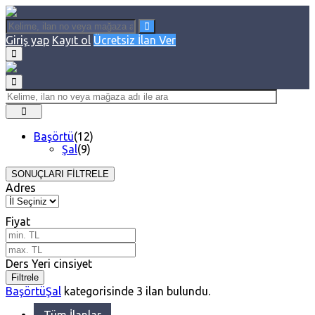
Giriş yap
Kayıt ol
Ücretsiz İlan Ver
Başörtü
(12)
Şal
(9)
SONUÇLARI FİLTRELE
Adres
Fiyat
Ders Yeri cinsiyet
Filtrele
Başörtü
Şal
kategorisinde
3
ilan bulundu.