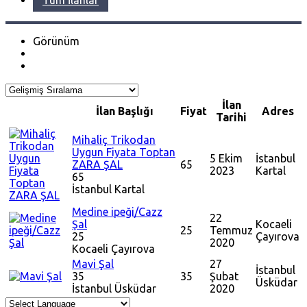
Tüm İlanlar
Görünüm
İlan
İlan Başlığı
Fiyat
Adres
Tarihi
Mihaliç Trikodan
Uygun Fiyata Toptan
5 Ekim
İstanbul
ZARA ŞAL
65
2023
Kartal
65
İstanbul
Kartal
Medine ipeği/Cazz
22
Şal
Kocaeli
25
Temmuz
25
Çayırova
2020
Kocaeli
Çayırova
Mavi Şal
27
İstanbul
35
35
Şubat
Üsküdar
İstanbul
Üsküdar
2020