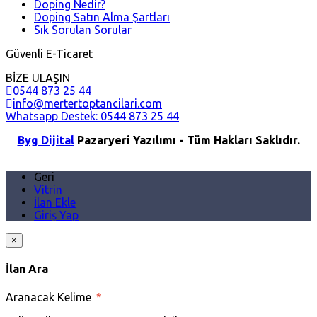
Doping Nedir?
Doping Satın Alma Şartları
Sık Sorulan Sorular
Güvenli E-Ticaret
BİZE ULAŞIN
0544 873 25 44
info@mertertoptancilari.com
Whatsapp Destek: 0544 873 25 44
Byg Dijital
Pazaryeri Yazılımı - Tüm Hakları Saklıdır.
Geri
Vitrin
İlan Ekle
Giriş Yap
×
İlan Ara
Aranacak Kelime
*