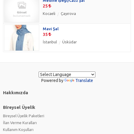
Medine ipeği/Cazz Şal
25
Kocaeli
Çayırova
Mavi Şal
35
İstanbul
Üsküdar
Powered by
Translate
Hakkımızda
Bireysel Üyelik
Bireysel Üyelik Paketleri
İlan Verme Kuralları
Kullanım Koşulları