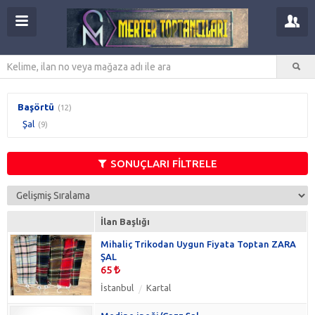
Başörtü
(12)
Şal
(9)
SONUÇLARI FİLTRELE
İlan Başlığı
Mihaliç Trikodan Uygun Fiyata Toptan ZARA
ŞAL
65
İstanbul
Kartal