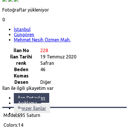
Fotoğraflar yükleniyor
0
İstanbul
Güngören
Mehmet Nesih Özmen Mah.
İlan No
228
İlan Tarihi
19 Temmuz 2020
renk
Safran
Beden
46
Kumas
Desen
Diğer
İlan ile ilgili şikayetim var
İlan Detayları
Açıklama
Benzer İlanlar
Model:695 Saturn
Colors:14