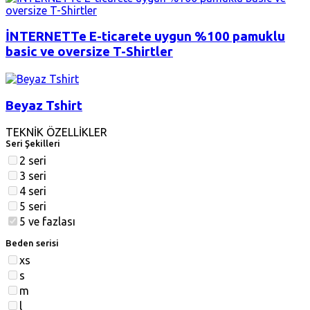
İNTERNETTe E-ticarete uygun %100 pamuklu
basic ve oversize T-Shirtler
Beyaz Tshirt
TEKNİK ÖZELLİKLER
Seri Şekilleri
2 seri
3 seri
4 seri
5 seri
5 ve fazlası
Beden serisi
xs
s
m
l