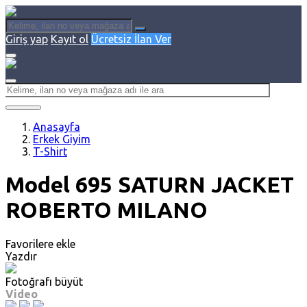
Giriş yap
Kayıt ol
Ücretsiz İlan Ver
Anasayfa
Erkek Giyim
T-Shirt
Model 695 SATURN JACKET
ROBERTO MILANO
Favorilere ekle
Yazdır
Fotoğrafı büyüt
Video