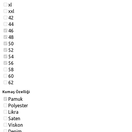
xl
xxl
42
44
46
48
50
52
54
56
58
60
62
Kumaş Özelliği
Pamuk
Polyester
Likra
Saten
Viskon
Denim