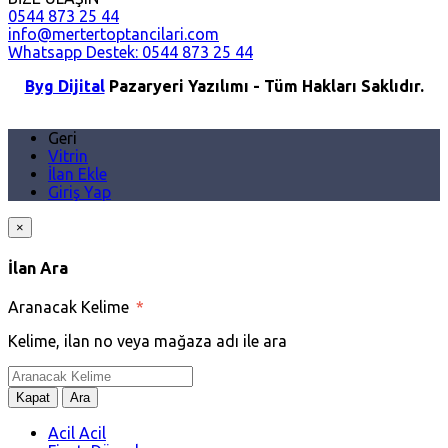
0544 873 25 44
info@mertertoptancilari.com
Whatsapp Destek: 0544 873 25 44
Byg Dijital
Pazaryeri Yazılımı - Tüm Hakları Saklıdır.
Geri
Vitrin
İlan Ekle
Giriş Yap
×
İlan Ara
Aranacak Kelime
*
Kelime, ilan no veya mağaza adı ile ara
Kapat
Ara
Acil Acil