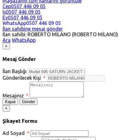
Mağazanın tüm ilanlarını görüntüle
Cep
0507 446 09 05
İş
0507 446 09 05
Ev
0507 446 09 05
WhatsApp
0507 446 09 05
İlan sahibine mesaj gönder
İlan sahibi: ROBERTO MİLANO (ROBERTO MİLANO)
Ara
WhatsApp
×
Mesaj Gönder
İlan Başlığı
Gönderilecek Kişi
*
Mesajınız
*
Kapat
Gönder
×
Şikayet Formu
Ad Soyad
*