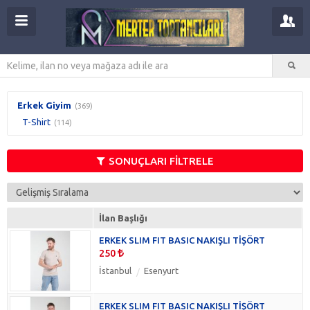
Erkek Giyim
(369)
T-Shirt
(114)
SONUÇLARI FİLTRELE
İlan Başlığı
ERKEK SLIM FIT BASIC NAKIŞLI TİŞÖRT
250
İstanbul
Esenyurt
ERKEK SLIM FIT BASIC NAKIŞLI TİŞÖRT