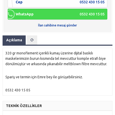
Cep
0532 430 15 05
WhatsApp
0532 430 15 05
İlan sahibine mesaj gönder
Açıklama
320 gr monoflement içerikli kumaş üzerine dijital baskılı
maskelerimizin burun kısmında tel mevcuttur komple etrafı biye
dönülmüştür ve arkasında yıkanabilir meltblown filtre mevcuttur.
Spariş ve termin için Emre bey ile görüşebilirsiniz.
0532 430 15 05
TEKNİK ÖZELLİKLER