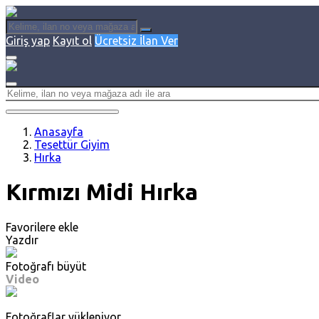
Giriş yap
Kayıt ol
Ücretsiz İlan Ver
Anasayfa
Tesettür Giyim
Hırka
Kırmızı Midi Hırka
Favorilere ekle
Yazdır
Fotoğrafı büyüt
Video
Fotoğraflar yükleniyor