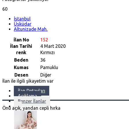
60
İstanbul
Üsküdar
Altunizade Mah.
İlan No
152
İlan Tarihi
4 Mart 2020
renk
Kırmızı
Beden
36
Kumas
Pamuklu
Desen
Diğer
İlan ile ilgili şikayetim var
İlan Detayları
Açıklama
Benzer İlanlar
Önü açık, yandan cepli hırka