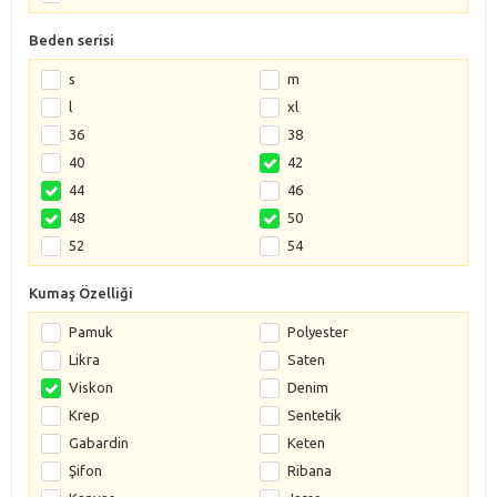
Beden serisi
s
m
l
xl
36
38
40
42
44
46
48
50
52
54
Kumaş Özelliği
Pamuk
Polyester
Likra
Saten
Viskon
Denim
Krep
Sentetik
Gabardin
Keten
Şifon
Ribana