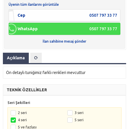
Üyenin tüm ilanlarını görüntüle
Cep
0507 797 33 77
WhatsApp
0507 797 33 77
İlan sahibine mesaj gönder
Açıklama
Ön detaylı tuniğimiz farklı renkleri mevcuttur
TEKNİK ÖZELLİKLER
Seri Şekilleri
2 seri
3 seri
4 seri
5 seri
5 ve fazlası