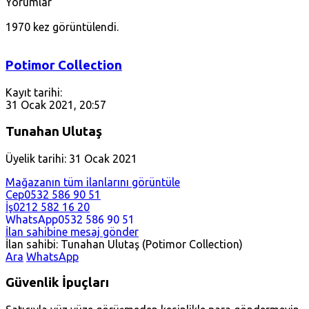
Yorumlar
1970 kez görüntülendi.
Potimor Collection
Kayıt tarihi:
31 Ocak 2021, 20:57
Tunahan Ulutaş
Üyelik tarihi: 31 Ocak 2021
Mağazanın tüm ilanlarını görüntüle
Cep
0532 586 90 51
İş
0212 582 16 20
WhatsApp
0532 586 90 51
İlan sahibine mesaj gönder
İlan sahibi: Tunahan Ulutaş (Potimor Collection)
Ara
WhatsApp
Güvenlik İpuçları