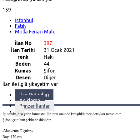
159
İstanbul
Fatih
Molla Fenari Mah.
İlan No
397
İlan Tarihi
31 Ocak 2021
renk
Haki
Beden
44
Kumas
Şifon
Desen
Diğer
İlan ile ilgili şikayetim var
İlan Detayları
Açıklama
Benzer İlanlar
İçi sandy, dışı şifon kumaştır. Ürünün önünde karışılıklı meç detayları mevcuttur.
Şifon içe tulum şeklinde dikilidir.
-Mankenin Ölçüleri-
Boy: 179 cm