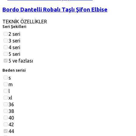
Bordo Dantelli Robalı Taşlı Şifon Elbise
TEKNİK ÖZELLİKLER
Seri Şekilleri
2 seri
3 seri
4 seri
5 seri
5 ve fazlası
Beden serisi
s
m
l
xl
36
38
40
42
44