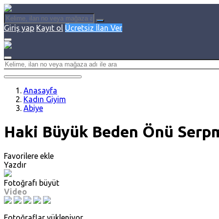
Giriş yap
Kayıt ol
Ücretsiz İlan Ver
Anasayfa
Kadın Giyim
Abiye
Haki Büyük Beden Önü Serpme
Favorilere ekle
Yazdır
Fotoğrafı büyüt
Video
Fotoğraflar yükleniyor