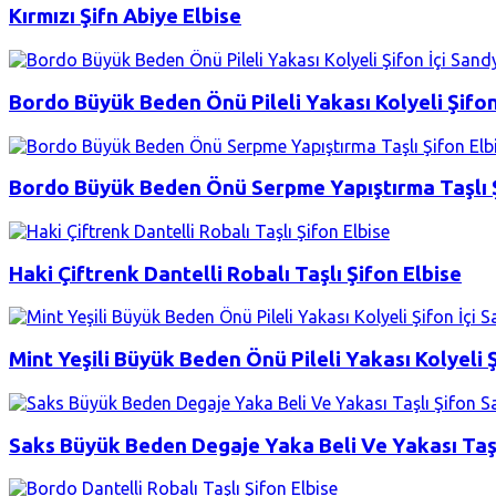
Kırmızı Şifn Abiye Elbise
Bordo Büyük Beden Önü Pileli Yakası Kolyeli Şifon
Bordo Büyük Beden Önü Serpme Yapıştırma Taşlı Ş
Haki Çiftrenk Dantelli Robalı Taşlı Şifon Elbise
Mint Yeşili Büyük Beden Önü Pileli Yakası Kolyeli Ş
Saks Büyük Beden Degaje Yaka Beli Ve Yakası Taşl