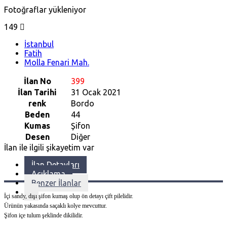
Fotoğraflar yükleniyor
149
İstanbul
Fatih
Molla Fenari Mah.
İlan No
399
İlan Tarihi
31 Ocak 2021
renk
Bordo
Beden
44
Kumas
Şifon
Desen
Diğer
İlan ile ilgili şikayetim var
İlan Detayları
Açıklama
Benzer İlanlar
İçi sandy, dışı şifon kumaş olup ön detayı çift pilelidir.
Ürünün yakasında saçaklı kolye mevcuttur.
Şifon içe tulum şeklinde dikilidir.