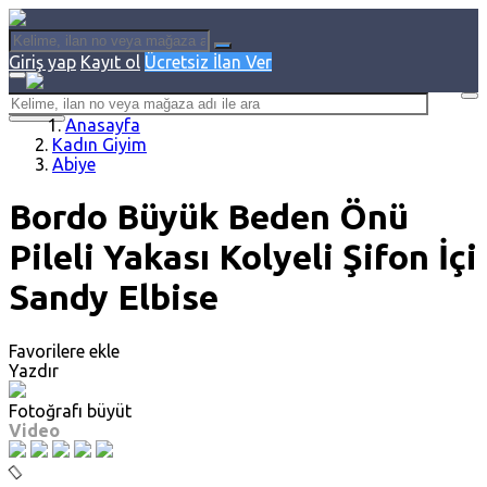
Giriş yap
Kayıt ol
Ücretsiz İlan Ver
Anasayfa
Kadın Giyim
Abiye
Bordo Büyük Beden Önü
Pileli Yakası Kolyeli Şifon İçi
Sandy Elbise
Favorilere ekle
Yazdır
Fotoğrafı büyüt
Video