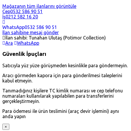
Mağazanın tüm ilanlarını görüntüle
Cep
0532 586 90 51
İş
0212 582 16 20
WhatsApp
0532 586 90 51
İlan sahibine mesaj gönder
İlan sahibi: Tunahan Ulutaş (Potimor Collection)
Ara
WhatsApp
Güvenlik İpuçları
Satıcıyla yüz yüze görüşmeden kesinlikle para göndermeyin.
Aracı görmeden kapora için para gönderilmesi taleplerini
kabul etmeyin.
Tanımadığınız kişilere TC kimlik numarası ve cep telefonu
numaraları kullanılarak yapılabilen para transferlerini
gerçekleştirmeyin.
Para ödemesi ile ürün teslimini (araç devir işlemini) aynı
anda yapın
×