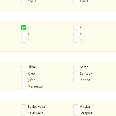
4 seri
5 seri
l
xl
40
42
48
50
Likra
Saten
Krep
Sentetik
Şifon
Ribana
Merserize
Balıkçı yaka
V yaka
Kayık yaka
Straplez