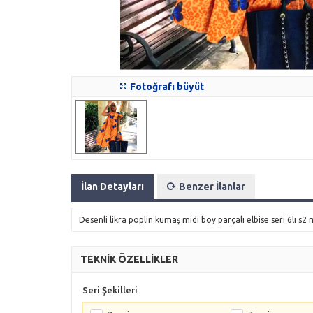
Fotoğrafı büyüt
İlan Detayları
Benzer İlanlar
Desenli likra poplin kumaş midi boy parçalı elbise seri 6lı s2
TEKNİK ÖZELLİKLER
Seri Şekilleri