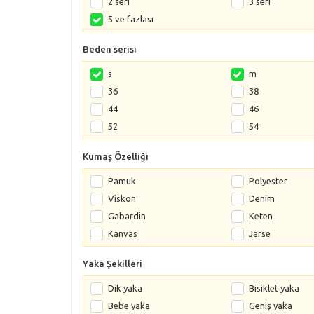
2 seri
3 seri
5 ve fazlası
Beden serisi
s
m
36
38
44
46
52
54
Kumaş Özelliği
Pamuk
Polyester
Viskon
Denim
Gabardin
Keten
Kanvas
Jarse
Yaka Şekilleri
Dik yaka
Bisiklet yaka
Bebe yaka
Geniş yaka