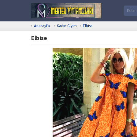
Anasayfa
Kadın Giyim
Elbise
Elbise