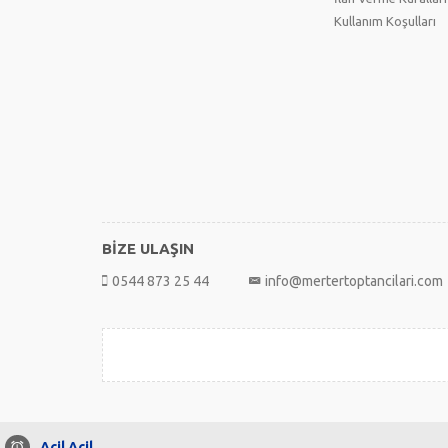
Kullanım Koşulları
BİZE ULAŞIN
0544 873 25 44
info@mertertoptancilari.com
Acil Acil