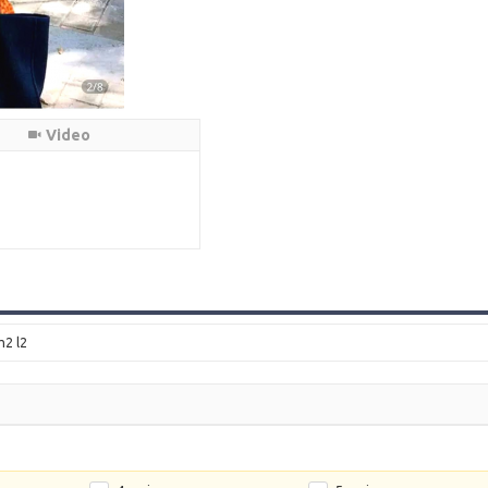
Video
 m2 l2