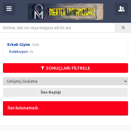
Erkek Giyim
(369)
Koleksiyon
(0)
SONUÇLARI FİLTRELE
İlan Başlığı
İlan bulunamadı.