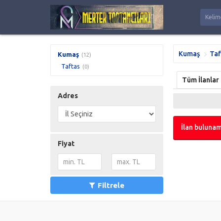
Kumaş
Taf
Kumaş
(12)
Taftas
(0)
Tüm İlanlar
Adres
İlan bulunam
Fiyat
Filtrele