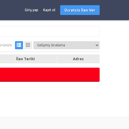
Ücretsiz İlan Ver
Giriş yap
Kayıt ol
örünüm
İlan Tarihi
Adres