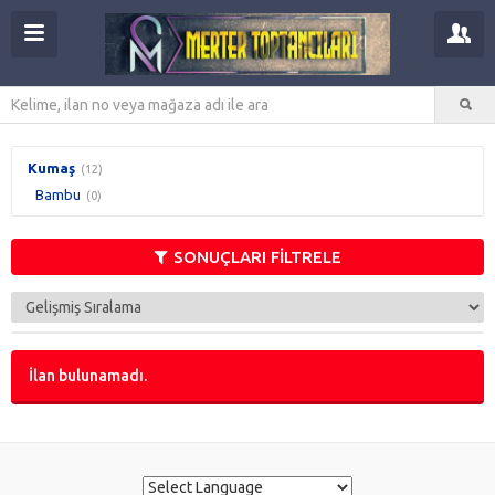
Kumaş
(12)
Bambu
(0)
SONUÇLARI FİLTRELE
İlan bulunamadı.