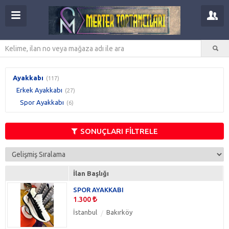
Ayakkabı
(117)
Erkek Ayakkabı
(27)
Spor Ayakkabı
(6)
SONUÇLARI FİLTRELE
İlan Başlığı
SPOR AYAKKABI
1.300
İstanbul
Bakırköy