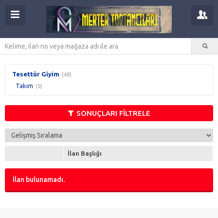
Tesettür Giyim
(48)
Takım
(0)
SONUÇLARI FİLTRELE
İlan Başlığı
İlan bulunamadı.