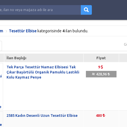
im
Tesettür Elbise
kategorisinde
4
ilan bulundu.
G
İlan Başlığı
Fiyat
Tek Parça Tesettür Namaz Elbisesi Tak
9
Çıkar Başörtülü Organik Pamuklu Lastikli
428,96
Kolu Kaymaz Penye
2585 Kadın Desenli Uzun Tesettür Elbise
480