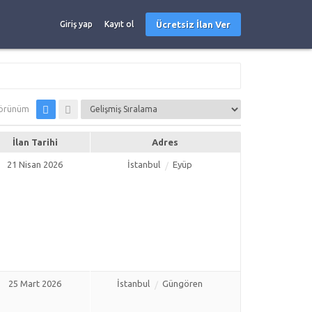
Ücretsiz İlan Ver
Giriş yap
Kayıt ol
örünüm
İlan Tarihi
Adres
21 Nisan 2026
İstanbul
Eyüp
25 Mart 2026
İstanbul
Güngören