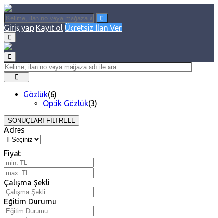
Giriş yap
Kayıt ol
Ücretsiz İlan Ver
Gözlük
(6)
Optik Gözlük
(3)
SONUÇLARI FİLTRELE
Adres
Fiyat
Çalışma Şekli
Eğitim Durumu