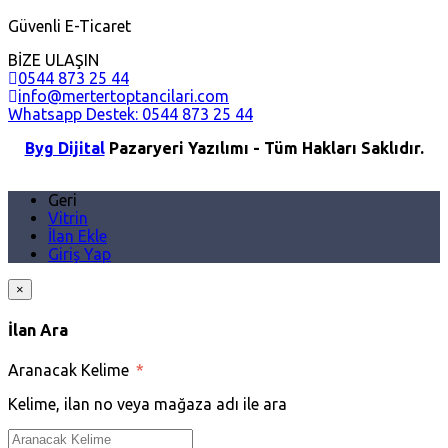
Güvenli E-Ticaret
BİZE ULAŞIN
0544 873 25 44
info@mertertoptancilari.com
Whatsapp Destek: 0544 873 25 44
Byg Dijital
Pazaryeri Yazılımı - Tüm Hakları Saklıdır.
Geri
Vitrin
İlan Ekle
Giriş Yap
×
İlan Ara
Aranacak Kelime
*
Kelime, ilan no veya mağaza adı ile ara