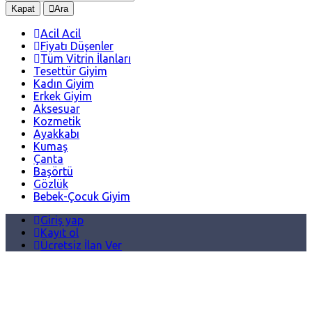
Kapat
Ara
Acil Acil
Fiyatı Düşenler
Tüm Vitrin İlanları
Tesettür Giyim
Kadın Giyim
Erkek Giyim
Aksesuar
Kozmetik
Ayakkabı
Kumaş
Çanta
Başörtü
Gözlük
Bebek-Çocuk Giyim
Giriş yap
Kayıt ol
Ücretsiz İlan Ver