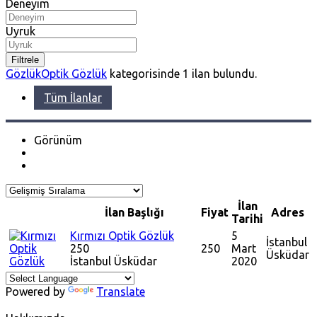
Deneyim
Uyruk
Filtrele
Gözlük
Optik Gözlük
kategorisinde
1
ilan bulundu.
Tüm İlanlar
Görünüm
İlan
İlan Başlığı
Fiyat
Adres
Tarihi
Kırmızı Optik Gözlük
5
İstanbul
250
250
Mart
Üsküdar
İstanbul
Üsküdar
2020
Powered by
Translate