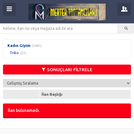
Kadın Giyim
(1041)
Triko
(21)
SONUÇLARI FİLTRELE
İlan Başlığı
İlan bulunamadı.