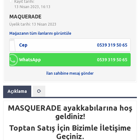
Kayıt tarihi:
13 Nisan 2023, 16:13
MAQUERADE
Üyelik tarihi: 13 Nisan 2023
Mağazanın tüm ilanlarını görüntüle
Cep
0539 319 50 65
WhatsApp
0539 319 50 65
İlan sahibine mesaj gönder
Açıklama
MASQUERADE ayakkabılarına hoş
geldiniz!
Toptan Satış İçin Bizimle İletişime
Geçiniz.