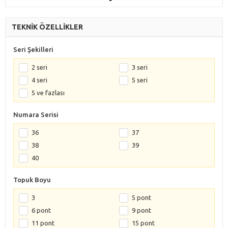
TEKNİK ÖZELLİKLER
Seri Şekilleri
2 seri
3 seri
4 seri
5 seri
5 ve fazlası
Numara Serisi
36
37
38
39
40
Topuk Boyu
3
5 pont
6 pont
9 pont
11 pont
15 pont