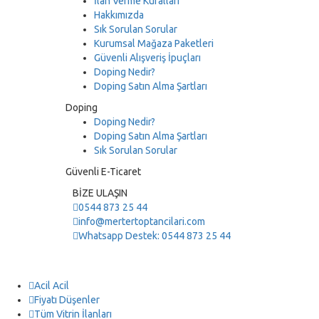
İlan Verme Kuralları
Hakkımızda
Sık Sorulan Sorular
Kurumsal Mağaza Paketleri
Güvenli Alışveriş İpuçları
Doping Nedir?
Doping Satın Alma Şartları
Doping
Doping Nedir?
Doping Satın Alma Şartları
Sık Sorulan Sorular
Güvenli E-Ticaret
BİZE ULAŞIN
0544 873 25 44
info@mertertoptancilari.com
Whatsapp Destek: 0544 873 25 44
Acil Acil
Fiyatı Düşenler
Tüm Vitrin İlanları