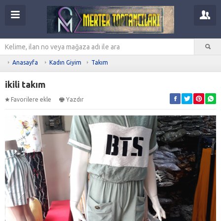
Anasayfa
Kadın Giyim
Takım
ikili takım
Favorilere ekle
Yazdır