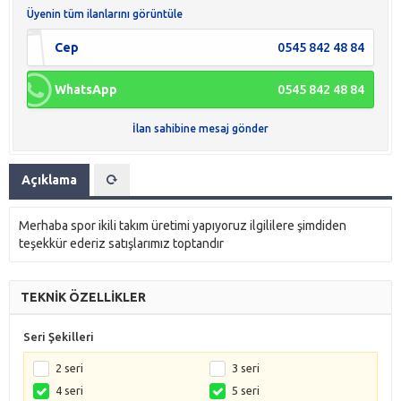
Üyenin tüm ilanlarını görüntüle
Cep
0545 842 48 84
WhatsApp
0545 842 48 84
İlan sahibine mesaj gönder
Açıklama
Merhaba spor ikili takım üretimi yapıyoruz ilgililere şimdiden
teşekkür ederiz satışlarımız toptandır
TEKNİK ÖZELLİKLER
Seri Şekilleri
2 seri
3 seri
4 seri
5 seri