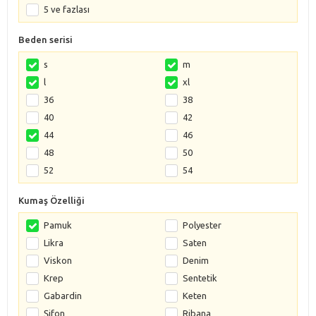
5 ve fazlası
Beden serisi
s
m
l
xl
36
38
40
42
44
46
48
50
52
54
Kumaş Özelliği
Pamuk
Polyester
Likra
Saten
Viskon
Denim
Krep
Sentetik
Gabardin
Keten
Şifon
Ribana