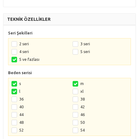
TEKNİK ÖZELLİKLER
Seri Şekilleri
2 seri
3 seri
4 seri
5 seri
5 ve fazlası
Beden serisi
s
m
l
xl
36
38
40
42
44
46
48
50
52
54