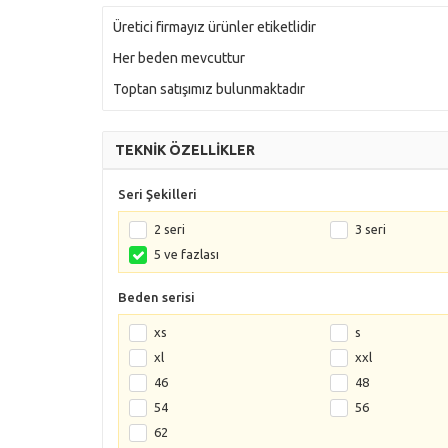
Üretici firmayız ürünler etiketlidir
Her beden mevcuttur
Toptan satışımız bulunmaktadır
TEKNİK ÖZELLİKLER
Seri Şekilleri
2 seri
3 seri
5 ve fazlası
Beden serisi
xs
s
xl
xxl
46
48
54
56
62