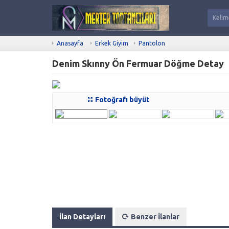
Anasayfa
Erkek Giyim
Pantolon
Denim Skınny Ön Fermuar Döğme Detay
Fotoğrafı büyüt
İlan Detayları
Benzer İlanlar