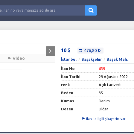
10
476,80
Video
İstanbul
Başakşehir
Başak Mah.
İlan No
639
İlan Tarihi
29 Ağustos 2022
renk
Açık Lacivert
Beden
35
Kumas
Denim
Desen
Diğer
İlan ile ilgili şikayetim var