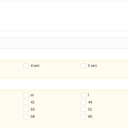
4 seri
5 seri
m
l
42
44
50
52
58
60