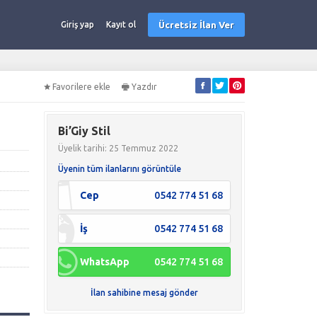
Ücretsiz İlan Ver
Giriş yap
Kayıt ol
Favorilere ekle
Yazdır
Bi’Giy Stil
Üyelik tarihi: 25 Temmuz 2022
Üyenin tüm ilanlarını görüntüle
Cep
0542 774 51 68
İş
0542 774 51 68
WhatsApp
0542 774 51 68
İlan sahibine mesaj gönder