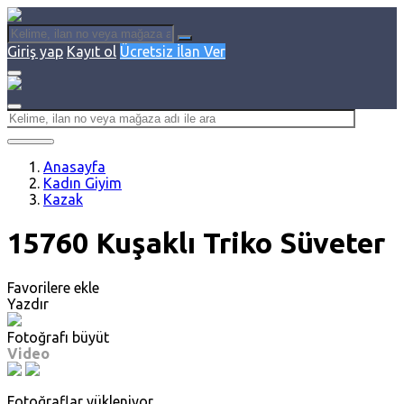
Giriş yap
Kayıt ol
Ücretsiz İlan Ver
Anasayfa
Kadın Giyim
Kazak
15760 Kuşaklı Triko Süveter
Favorilere ekle
Yazdır
Fotoğrafı büyüt
Video
Fotoğraflar yükleniyor