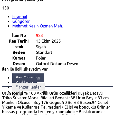
150
İstanbul
Güngören
Mehmet Nesih Özmen Mah.
İlan No
983
İlan Tarihi
13 Ekim 2025
renk
Siyah
Beden
Standart
Kumas
Polar
Desen
Oxford Dokuma Desen
İlan ile ilgili şikayetim var
İlan Detayları
Açıklama
Benzer İlanlar
Ürün Içerigi % 100 Akrilik Ürün özellikleri Kuşak Detaylı
Triko Süveter Model Bilgileri Bedeni : 38 Ürün Boyu: 83 cm
Manken Ölçüsü : Boy:176 Gögüs:90 Bel:63 Basen:94 Genel
Yikama ve Kullanma Talimatlari • El isi ve boncuklu ürünler
hassas programda tersten yikanmalidir • Baskili ürünler