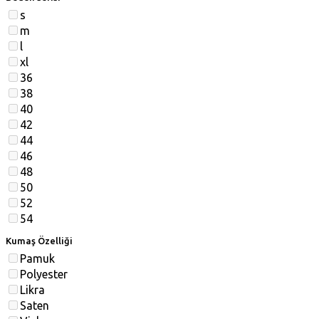
s
m
l
xl
36
38
40
42
44
46
48
50
52
54
Kumaş Özelliği
Pamuk
Polyester
Likra
Saten