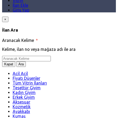
Vitrin
İlan Ekle
Giriş Yap
×
İlan Ara
Aranacak Kelime
*
Kelime, ilan no veya mağaza adı ile ara
Kapat
Ara
Acil Acil
Fiyatı Düşenler
Tüm Vitrin İlanları
Tesettür Giyim
Kadın Giyim
Erkek Giyim
Aksesuar
Kozmetik
Ayakkabı
Kumaş