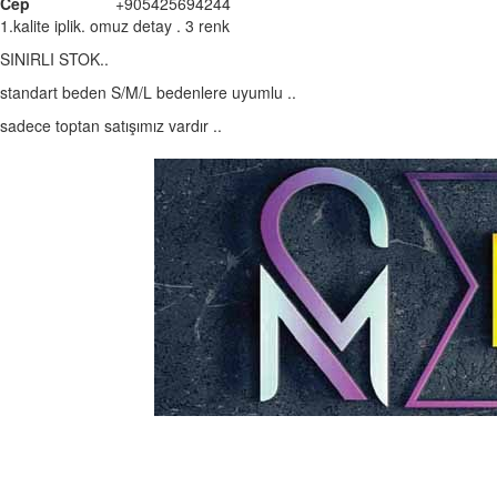
Cep
+905425694244
1.kalite iplik. omuz detay . 3 renk
SINIRLI STOK..
standart beden S/M/L bedenlere uyumlu ..
sadece toptan satışımız vardır ..