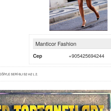
Manticor Fashion
Cep
+905425694244
YLE SERİ 6LI S2 m2 L 2.