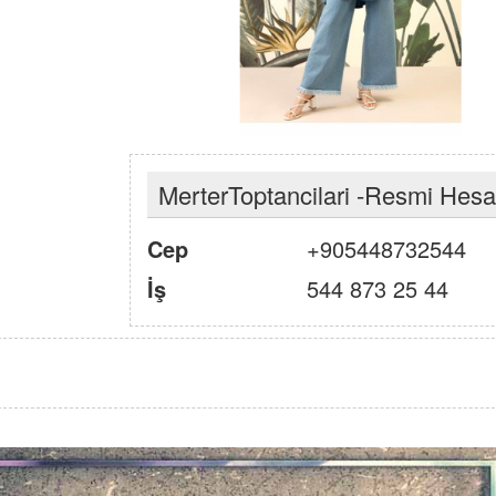
MerterToptancilari -Resmi Hes
Cep
+905448732544
İş
544 873 25 44