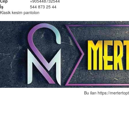
Cep
+905448732544
İş
544 873 25 44
Klasik kesim pantolon
Bu ilan https://mertertop