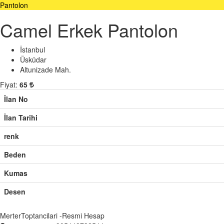
Pantolon
Camel Erkek Pantolon
İstanbul
Üsküdar
Altunizade Mah.
Fiyat:
65
İlan No
İlan Tarihi
renk
Beden
Kumas
Desen
MerterToptancilari -Resmi Hesap