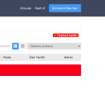
Ücretsiz İlan Ver
Giriş yap
Kayıt ol
Tümünü kaldır
örünüm
Fiyat
İlan Tarihi
Adres