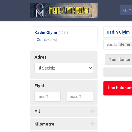
Kadın Giyim
Kadın Giyim
(1041)
Gömlek
(60)
Başlık:
deger
Adres
Tüm İlanlar
Fiyat
İlan bulunam
Yıl
Kilometre