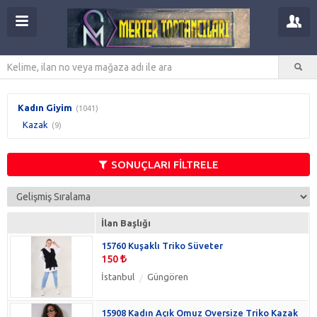
Kadın Giyim
(1041)
Kazak
(9)
SONUÇLARI FİLTRELE
İlan Başlığı
15760 Kuşaklı Triko Süveter
150
İstanbul
Güngören
15908 Kadın Açık Omuz Oversize Triko Kazak